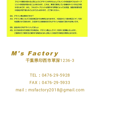
M's Factory
千葉県印西市草深1236-3
TEL：0476-29-5928
FAX：0476-29-5933
mail：
msfactory2018@gmail.com