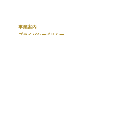
​事業案内
プライバシーポリシー
Proudly created with
Wix.com
◆
ご注文の流れ
◆
取り扱いアイテム・メーカー
◆
プリント価格案内
◆
よくあるご質問
◆
お問い合わせ